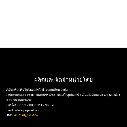
ข้อความ
*
อ
ร์
โ
ท
ร
ชื่
Email
*
อ
ส่ง
ผลิตและจัดจำหน่ายโดย
บริษัท กรีนเอิร์ธ ไบโอเทคโนโลยี (ประเทศไทย)จำกัด
สำนักงาน : 100/34 ซอยกำแพงเพชร 6 ซ.5 แยก 6(โกสุมนิเวศน์ ซ.2) ถ.แจ้งวัฒนะ แขวงทุ่งสองห้อง
เขตหลักสี่ กทม 10210
เบอร์โทร : 02-5745508-9 ,063-2682054
Email : salefacy@gmail.com
LINE :
http://bit.ly/2s2yEQs