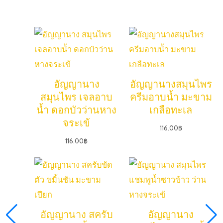
อัญญานาง
อัญญานางสมุนไพร
New products
สมุนไพร เจลอาบ
ครีมอาบน้ำ มะขาม
สินค้าใหม่
น้ำ ดอกบัวว่านหาง
เกลือทะเล
จระเข้
116.00
฿
116.00
฿
อัญญานาง สครับ
อัญญานาง