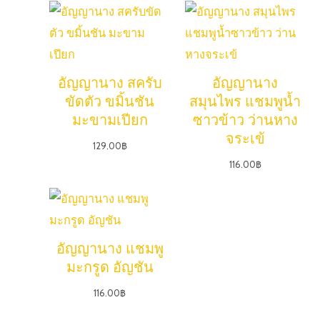
อัญญานาง สครับ
อัญญานาง
ขัดตัว ขมิ้นชัน
สมุนไพร แชมพูน้ำ
มะขามเปียก
ซาวข้าว ว่านหาง
จระเข้
129.00
฿
116.00
฿
อัญญานาง แชมพู
มะกรูด อัญชัน
116.00
฿