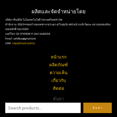
ผลิตและจัดจำหน่ายโดย
บริษัท กรีนเอิร์ธ ไบโอเทคโนโลยี (ประเทศไทย)จำกัด
สำนักงาน : 100/34 ซอยกำแพงเพชร 6 ซ.5 แยก 6(โกสุมนิเวศน์ ซ.2) ถ.แจ้งวัฒนะ แขวงทุ่งสองห้อง
เขตหลักสี่ กทม 10210
เบอร์โทร : 02-5745508-9 ,063-2682054
Email : salefacy@gmail.com
LINE :
http://bit.ly/2s2yEQs
หน้าแรก
ผลิตภัณฑ์
ความเห็น
เกี่ยวกับ
ติดต่อ
ค้นหา
ค้นหา