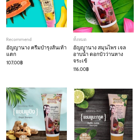
Recommend
ทั้งหมด
อัญญานาง ครีมบำรุงส้นเท้า
อัญญานาง สมุนไพร เจล
แตก
อาบน้ำ ดอกบัวว่านหาง
จระเข้
107.00
฿
116.00
฿